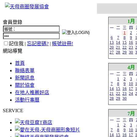
1月
會員登錄
一
二
三
四
1
2
6
7
8
9
13
14
15
16
記住我 |
忘記密碼?
|
帳號註冊!
20
21
22
23
網站導覽
27
28
29
30
首頁
4月
聯絡表單
一
二
三
四
新聞訊息
1
2
3
7
8
9
10
關於協會
14
15
16
17
在地人推薦好店
21
22
23
24
28
29
30
活動行事曆
SERVICE
7月
一
二
三
四
1
2
3
7
8
9
10
14
15
16
17