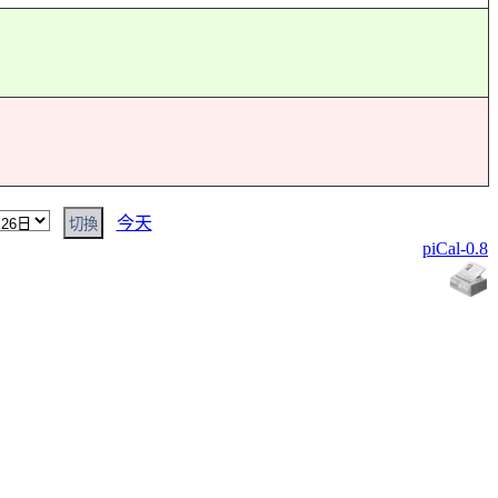
今天
piCal-0.8