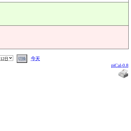
今天
piCal-0.8