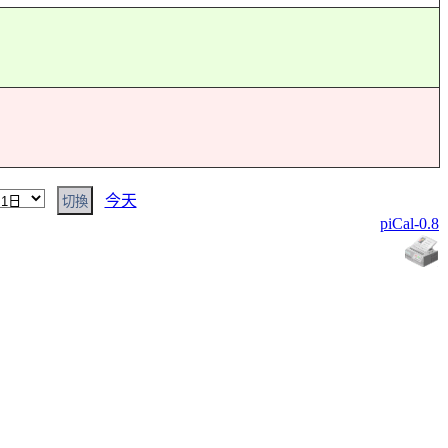
今天
piCal-0.8