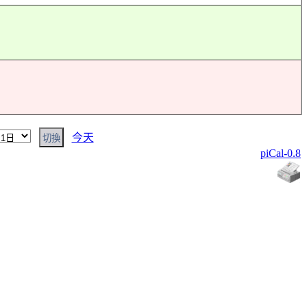
今天
piCal-0.8