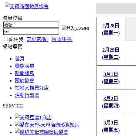
會員登錄
2月28日
(星期一)
記住我 |
忘記密碼?
|
帳號註冊!
網站導覽
2月29日
(星期二)
首頁
聯絡表單
新聞訊息
3月1日
關於協會
(星期三)
在地人推薦好店
活動行事曆
3月2日
SERVICE
(星期四)
3月3日
(星期五)