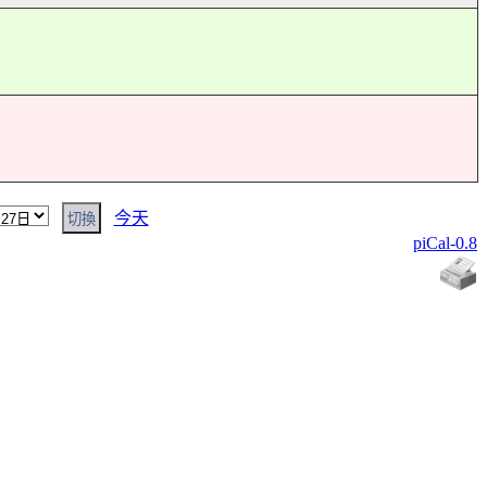
今天
piCal-0.8