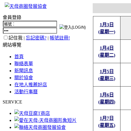
會員登錄
1月3日
(星期一)
記住我 |
忘記密碼?
|
帳號註冊!
網站導覽
1月4日
(星期二)
首頁
聯絡表單
新聞訊息
1月5日
關於協會
(星期三)
在地人推薦好店
活動行事曆
1月6日
SERVICE
(星期四)
1月7日
(星期五)