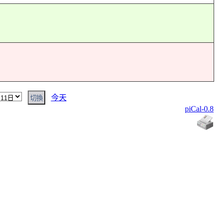
今天
piCal-0.8