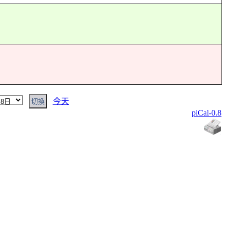
今天
piCal-0.8