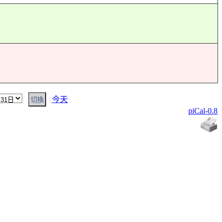
今天
piCal-0.8