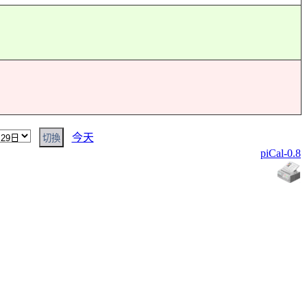
今天
piCal-0.8