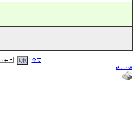
今天
piCal-0.8