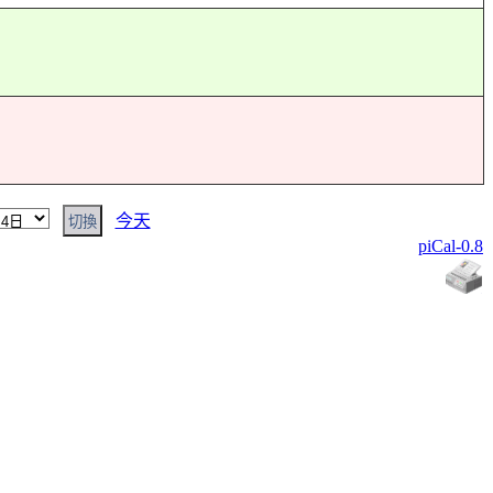
今天
piCal-0.8