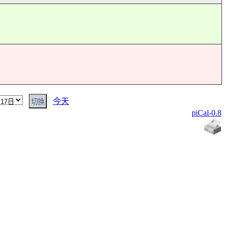
今天
piCal-0.8