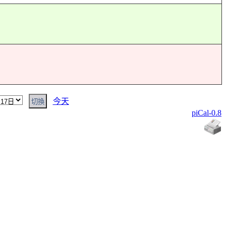
今天
piCal-0.8