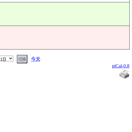
今天
piCal-0.8