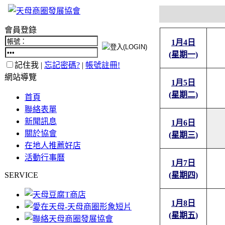
會員登錄
1月4日
(星期一)
記住我 |
忘記密碼?
|
帳號註冊!
網站導覽
1月5日
(星期二)
首頁
聯絡表單
新聞訊息
1月6日
關於協會
(星期三)
在地人推薦好店
活動行事曆
1月7日
SERVICE
(星期四)
1月8日
(星期五)