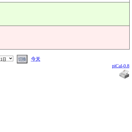
今天
piCal-0.8