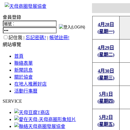
會員登錄
4月28日
(星期一)
記住我 |
忘記密碼?
|
帳號註冊!
網站導覽
4月29日
(星期二)
首頁
聯絡表單
新聞訊息
4月30日
關於協會
(星期三)
在地人推薦好店
活動行事曆
5月1日
SERVICE
(星期四)
5月2日
(星期五)