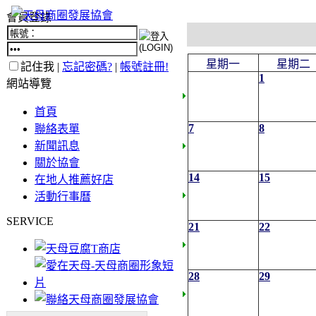
會員登錄
星期一
星期二
記住我 |
忘記密碼?
|
帳號註冊!
1
網站導覽
首頁
7
8
聯絡表單
新聞訊息
關於協會
14
15
在地人推薦好店
活動行事曆
SERVICE
21
22
28
29