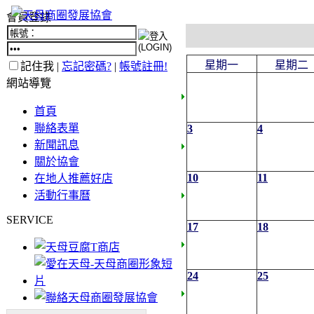
會員登錄
星期一
星期二
記住我 |
忘記密碼?
|
帳號註冊!
網站導覽
首頁
聯絡表單
3
4
新聞訊息
關於協會
10
11
在地人推薦好店
活動行事曆
SERVICE
17
18
24
25