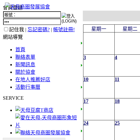
會員登錄
星期一
星期二
記住我 |
忘記密碼?
|
帳號註冊!
網站導覽
首頁
聯絡表單
3
4
新聞訊息
關於協會
10
11
在地人推薦好店
活動行事曆
SERVICE
17
18
24
25