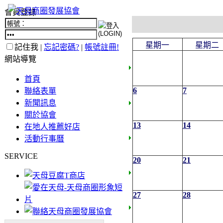
會員登錄
星期一
星期二
記住我 |
忘記密碼?
|
帳號註冊!
網站導覽
首頁
6
7
聯絡表單
新聞訊息
關於協會
13
14
在地人推薦好店
活動行事曆
SERVICE
20
21
27
28