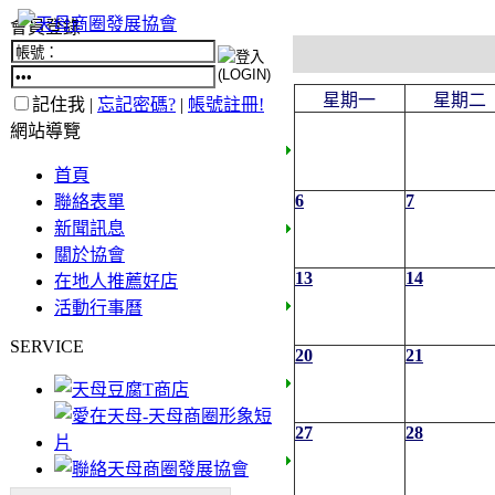
會員登錄
星期一
星期二
記住我 |
忘記密碼?
|
帳號註冊!
網站導覽
首頁
6
7
聯絡表單
新聞訊息
關於協會
13
14
在地人推薦好店
活動行事曆
SERVICE
20
21
27
28