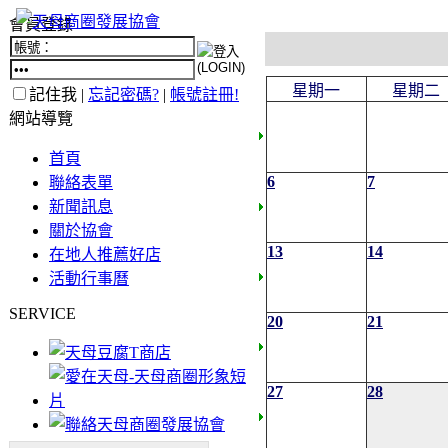
會員登錄
星期一
星期二
記住我 |
忘記密碼?
|
帳號註冊!
網站導覽
首頁
6
7
聯絡表單
新聞訊息
關於協會
13
14
在地人推薦好店
活動行事曆
SERVICE
20
21
27
28