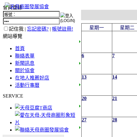
會員登錄
星期一
星期二
記住我 |
忘記密碼?
|
帳號註冊!
網站導覽
首頁
6
7
聯絡表單
新聞訊息
關於協會
13
14
在地人推薦好店
活動行事曆
SERVICE
20
21
27
28