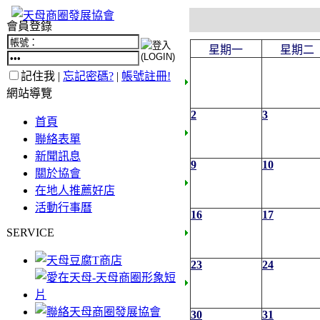
會員登錄
星期一
星期二
記住我 |
忘記密碼?
|
帳號註冊!
網站導覽
2
3
首頁
聯絡表單
新聞訊息
9
10
關於協會
在地人推薦好店
活動行事曆
16
17
SERVICE
23
24
30
31