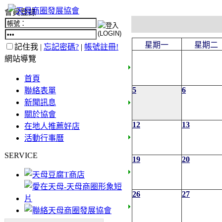
會員登錄
星期一
星期二
記住我 |
忘記密碼?
|
帳號註冊!
網站導覽
首頁
5
6
聯絡表單
新聞訊息
關於協會
12
13
在地人推薦好店
活動行事曆
SERVICE
19
20
26
27