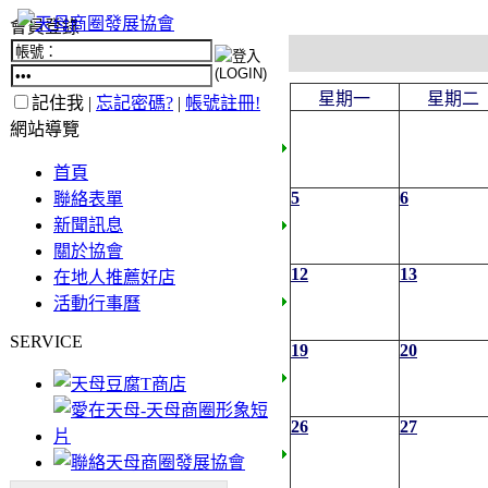
會員登錄
星期一
星期二
記住我 |
忘記密碼?
|
帳號註冊!
網站導覽
首頁
5
6
聯絡表單
新聞訊息
關於協會
12
13
在地人推薦好店
活動行事曆
SERVICE
19
20
26
27