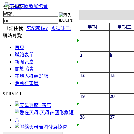
會員登錄
星期一
星期二
記住我 |
忘記密碼?
|
帳號註冊!
網站導覽
首頁
5
6
聯絡表單
新聞訊息
關於協會
12
13
在地人推薦好店
活動行事曆
SERVICE
19
20
26
27