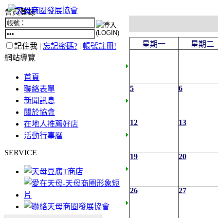
會員登錄
星期一
星期二
記住我 |
忘記密碼?
|
帳號註冊!
網站導覽
首頁
5
6
聯絡表單
新聞訊息
關於協會
12
13
在地人推薦好店
活動行事曆
SERVICE
19
20
26
27