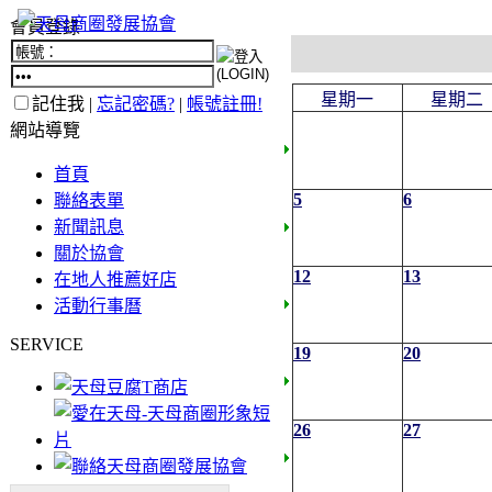
會員登錄
星期一
星期二
記住我 |
忘記密碼?
|
帳號註冊!
網站導覽
首頁
5
6
聯絡表單
新聞訊息
關於協會
12
13
在地人推薦好店
活動行事曆
SERVICE
19
20
26
27