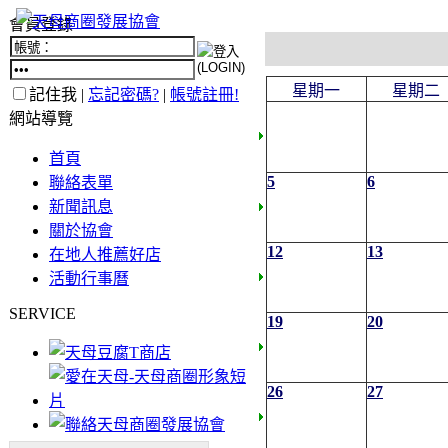
會員登錄
星期一
星期二
記住我 |
忘記密碼?
|
帳號註冊!
網站導覽
首頁
5
6
聯絡表單
新聞訊息
關於協會
12
13
在地人推薦好店
活動行事曆
SERVICE
19
20
26
27