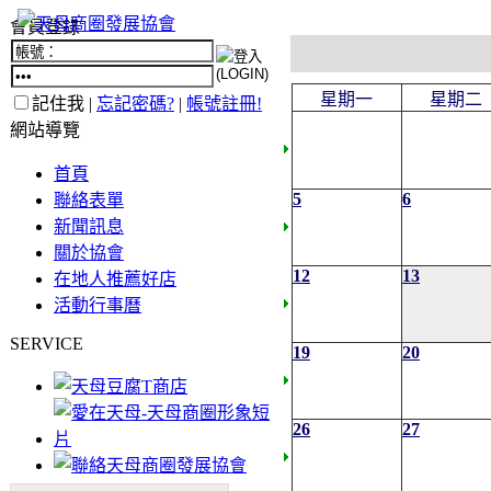
會員登錄
星期一
星期二
記住我 |
忘記密碼?
|
帳號註冊!
網站導覽
首頁
5
6
聯絡表單
新聞訊息
關於協會
12
13
在地人推薦好店
活動行事曆
SERVICE
19
20
26
27