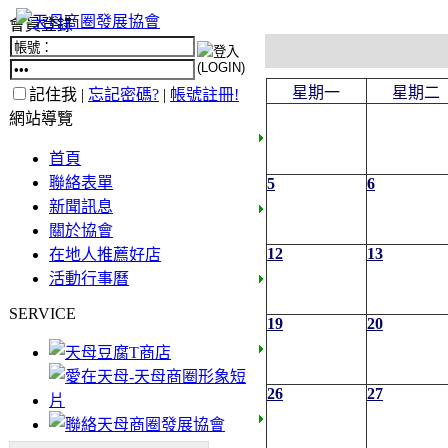
會員登錄
星期一
星期二
記住我 |
忘記密碼?
|
帳號註冊!
網站導覽
首頁
聯絡表單
5
6
新聞訊息
關於協會
12
13
在地人推薦好店
活動行事曆
SERVICE
19
20
26
27