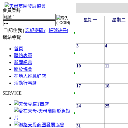
會員登錄
星期一
星期二
記住我 |
忘記密碼?
|
帳號註冊!
網站導覽
3
4
首頁
聯絡表單
新聞訊息
10
11
關於協會
在地人推薦好店
活動行事曆
17
18
SERVICE
24
25
31