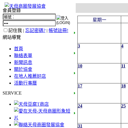
會員登錄
星期一
記住我 |
忘記密碼?
|
帳號註冊!
網站導覽
3
4
首頁
聯絡表單
新聞訊息
10
11
關於協會
在地人推薦好店
活動行事曆
17
18
SERVICE
24
25
31