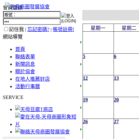
會員登錄
星期一
星期二
記住我 |
忘記密碼?
|
帳號註冊!
網站導覽
首頁
5
6
聯絡表單
新聞訊息
關於協會
12
13
在地人推薦好店
活動行事曆
SERVICE
19
20
26
27