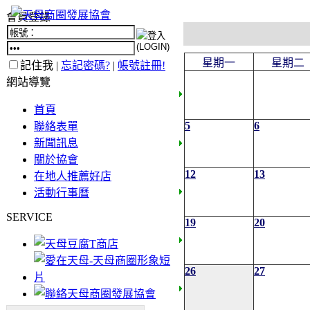
會員登錄
星期一
星期二
記住我 |
忘記密碼?
|
帳號註冊!
網站導覽
首頁
5
6
聯絡表單
新聞訊息
關於協會
12
13
在地人推薦好店
活動行事曆
SERVICE
19
20
26
27