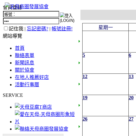
會員登錄
星期一
記住我 |
忘記密碼?
|
帳號註冊!
網站導覽
首頁
5
6
聯絡表單
新聞訊息
關於協會
12
13
在地人推薦好店
活動行事曆
SERVICE
19
20
26
27