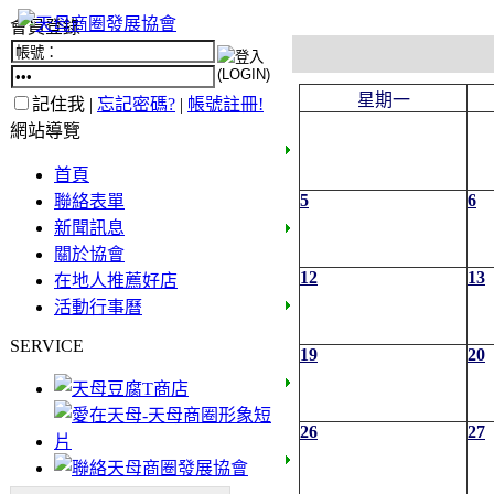
會員登錄
星期一
記住我 |
忘記密碼?
|
帳號註冊!
網站導覽
首頁
5
6
聯絡表單
新聞訊息
關於協會
12
13
在地人推薦好店
活動行事曆
SERVICE
19
20
26
27