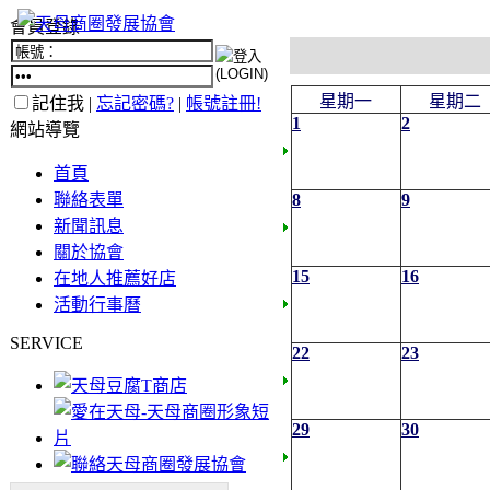
會員登錄
星期一
星期二
記住我 |
忘記密碼?
|
帳號註冊!
1
2
網站導覽
首頁
聯絡表單
8
9
新聞訊息
關於協會
15
16
在地人推薦好店
活動行事曆
SERVICE
22
23
29
30