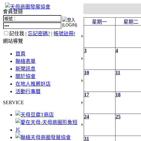
會員登錄
星期一
星期二
記住我 |
忘記密碼?
|
帳號註冊!
網站導覽
3
4
首頁
聯絡表單
新聞訊息
10
11
關於協會
在地人推薦好店
活動行事曆
17
18
SERVICE
24
25
31