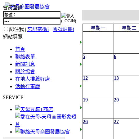
會員登錄
星期一
星期二
記住我 |
忘記密碼?
|
帳號註冊!
網站導覽
首頁
5
6
聯絡表單
新聞訊息
關於協會
12
13
在地人推薦好店
活動行事曆
SERVICE
19
20
26
27