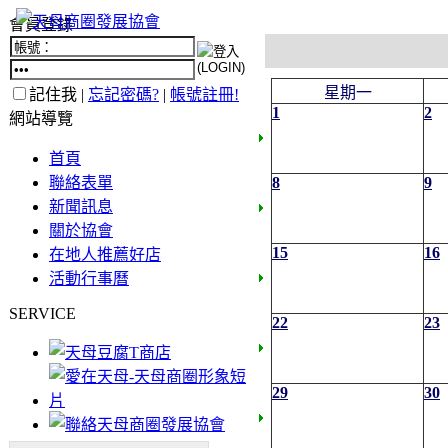
會員登錄
星期一
記住我 |
忘記密碼?
|
帳號註冊!
1
2
網站導覽
首頁
聯絡表單
8
9
新聞訊息
關於協會
15
16
在地人推薦好店
活動行事曆
SERVICE
22
23
29
30