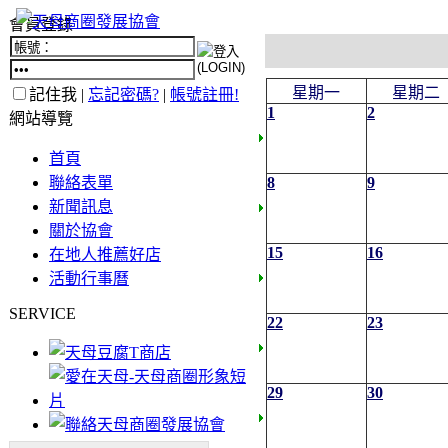
會員登錄
星期一
星期二
記住我 |
忘記密碼?
|
帳號註冊!
1
2
網站導覽
首頁
聯絡表單
8
9
新聞訊息
關於協會
15
16
在地人推薦好店
活動行事曆
SERVICE
22
23
29
30