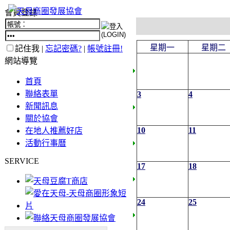
會員登錄
星期一
星期二
記住我 |
忘記密碼?
|
帳號註冊!
網站導覽
首頁
聯絡表單
3
4
新聞訊息
關於協會
10
11
在地人推薦好店
活動行事曆
SERVICE
17
18
24
25