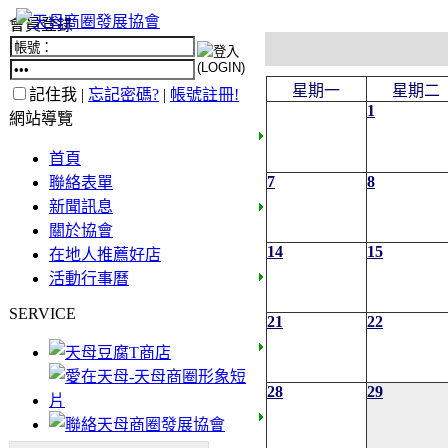
會員登錄
星期一
星期二
記住我 |
忘記密碼?
|
帳號註冊!
1
網站導覽
首頁
7
8
聯絡表單
新聞訊息
關於協會
14
15
在地人推薦好店
活動行事曆
SERVICE
21
22
28
29