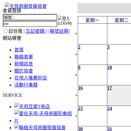
會員登錄
星期一
星期二
記住我 |
忘記密碼?
|
帳號註冊!
網站導覽
2
3
首頁
聯絡表單
新聞訊息
9
10
關於協會
在地人推薦好店
活動行事曆
16
17
SERVICE
23
24
30
31